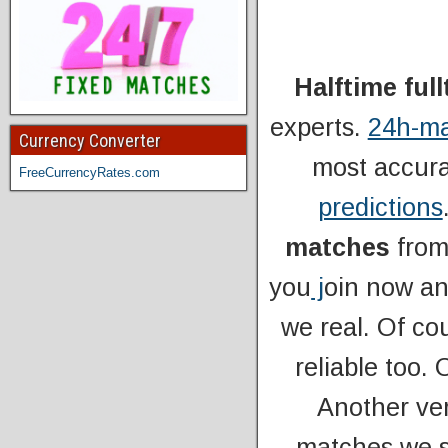
Halftime ful
experts.
24h-m
Currency Converter
most accura
FreeCurrencyRates.com
predictions
matches
from
you
j
oin now an
we real. Of cou
reliable too.
Another ver
matches we s