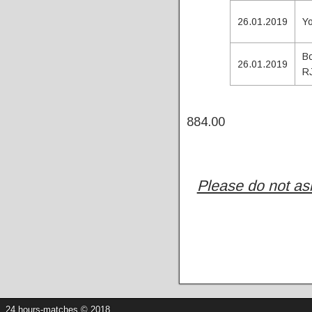
26.01.2019
Y
Bo
26.01.2019
R
To
884.00
Please do not ask
24 hours-matches © 2018